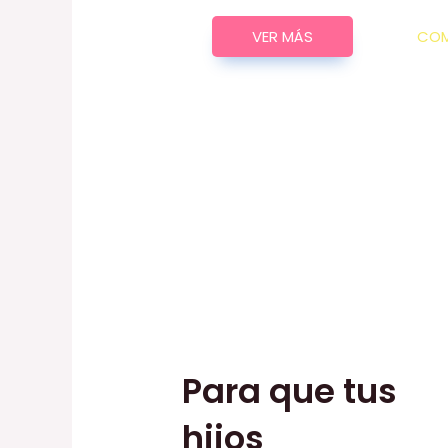
VER MÁS
CO
Para que tus
hijos