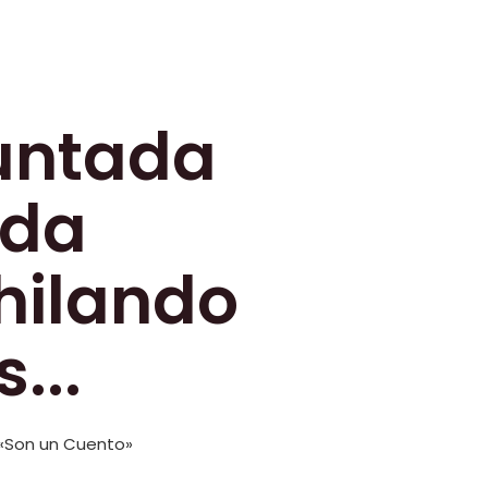
untada
ada
hilando
...
 «Son un Cuento»