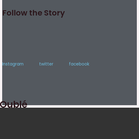
Follow the Story
Instagram
twitter
facebook
Oublé